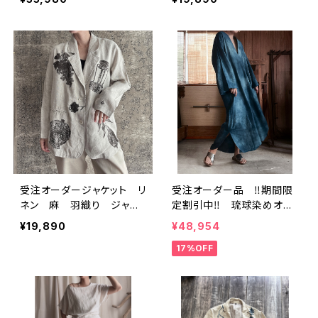
受注オーダージャケット リ
受注オーダー品 ‼️期間限
ネン 麻 羽織り ジャケ
定割引中‼️ 琉球染めオリ
ット シャツ ブロックプリ
ジナル藍カフタンワンピース
¥19,890
¥48,954
ント
17%OFF