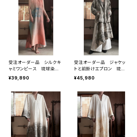
受注オーダー品 シルクキ
受注オーダー品 ジャケッ
ャミワンピース 琉球染め
トと前掛けエプロン 琉球
作家 茜と藍とブロックプ
染め作家とコラボ作品 モ
¥39,890
¥45,980
リント
モタマナ草木染め